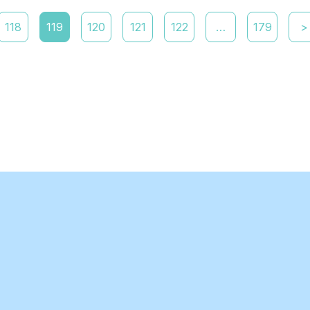
118
119
120
121
122
…
179
>