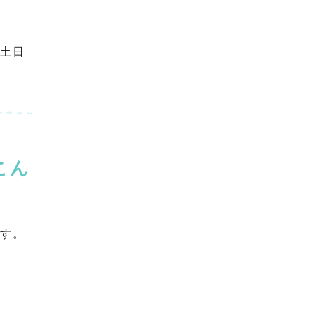
、土日
こん
ます。