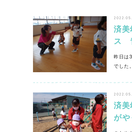
2022.05
済美
ス 
昨日は
でした
2022.05
済美
がや