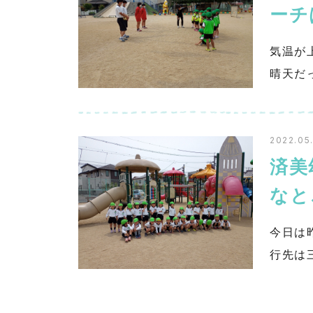
ー
気温が
晴天だ
2022.05
済美
なと
今日は
行先は