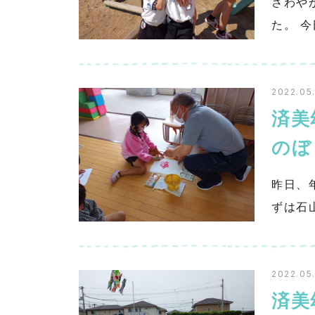
さわや
た。 
2022.05
済美
の
昨日、
ずは石
2022.05
済美