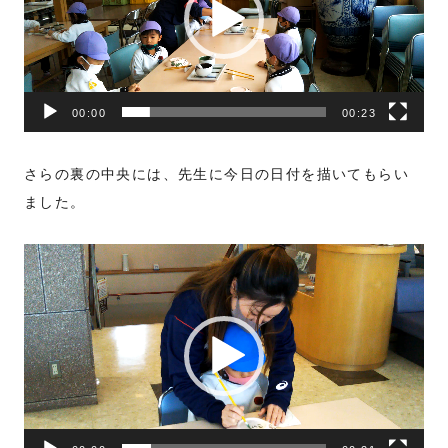
レ
ー
ヤ
ー
00:00
00:23
さらの裏の中央には、先生に今日の日付を描いてもらい
ました。
動
画
プ
レ
ー
ヤ
ー