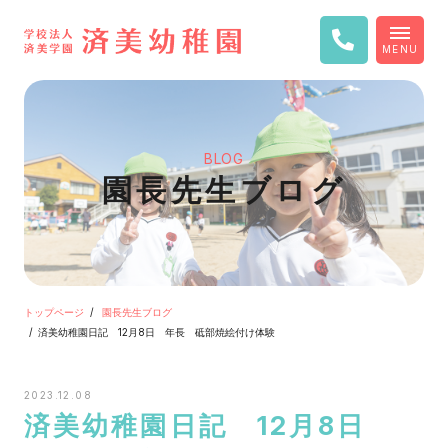
MENU
BLOG
園長先生ブログ
トップページ
園長先生ブログ
済美幼稚園日記 12月8日 年長 砥部焼絵付け体験
2023.12.08
済美幼稚園日記 12月8日