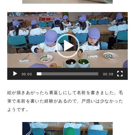
動
画
プ
レ
ー
ヤ
ー
00:00
00:38
絵が描きあがったら裏返しにして名前を書きました。毛
筆で名前を書いた経験があるので、戸惑いは少なかった
ようです。