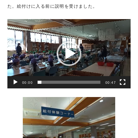
た。絵付けに入る前に説明を受けました。
動
画
プ
レ
ー
ヤ
ー
00:00
00:47