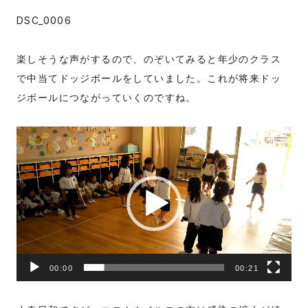
DSC_0006
楽しそうな声がするので、のぞいてみると年少のクラス
で中当てドッジボールをしていました。これが将来ドッ
ジボールにつながっていくのですね。
動
画
プ
レ
ー
ヤ
ー
00:00
00:21