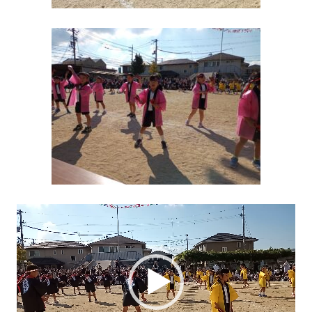
動
画
プ
レ
ー
ヤ