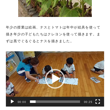
年少の授業は絵画、ナスとトマトは年中が絵具を使って
描き年少の子どもたちはクレヨンを使って描きます。ま
ずは黒でぐるぐるとナスを描きました。
動
画
プ
レ
ー
ヤ
ー
00:00
00:25