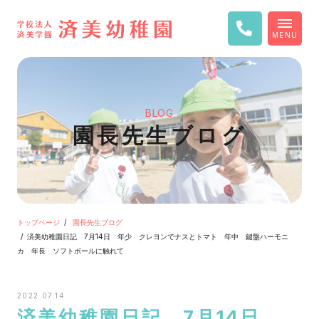
MENU
BLOG
園長先生ブログ
トップページ
園長先生ブログ
済美幼稚園日記 7月14日 年少 クレヨンでナスとトマト 年中 鍵盤ハーモニ
カ 年長 ソフトボールに触れて
2022.07.14
済美幼稚園日記 7月14日