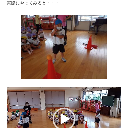
実際にやってみると・・・
動
画
プ
レ
ー