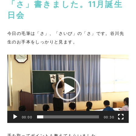
「さ」書きました。11月誕生
日会
今日の毛筆は「さ」、「さいび」の「さ」です。谷川先
生のお手本をしっかりと見ます。
動
画
プ
レ
ー
ヤ
ー
00:00
00:30
手を取ってポイントも教えてもらいました。