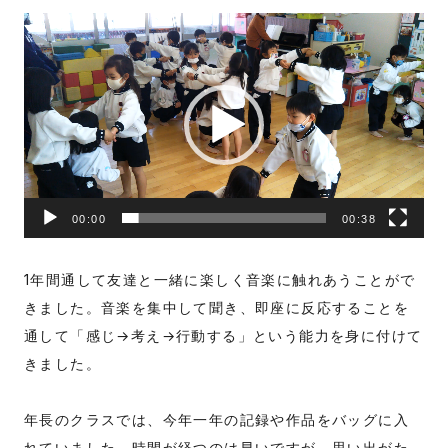
動
画
プ
レ
ー
ヤ
ー
00:00
00:38
1年間通して友達と一緒に楽しく音楽に触れあうことがで
きました。音楽を集中して聞き、即座に反応することを
通して「感じ→考え→行動する」という能力を身に付けて
きました。
年長のクラスでは、今年一年の記録や作品をバッグに入
れていました。時間が経つのは早いですが、思い出がた