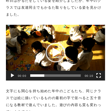
昨日はかるたをしている姿を紹介しましたが、年中のク
ラスでは友達同士でもかるた取りをしている姿を見かけ
ました。
動
画
プ
レ
ー
ヤ
ー
00:00
00:10
文字にも関心を持ち始めた年中のこどもたち、同じクラ
スでは絵に描いているものの最初の字で並べると五十音
になる教材で遊んでいました。遊びの内容も質も変わっ