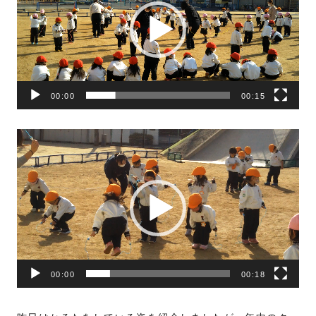
レ
ー
ヤ
ー
00:00
00:15
動
画
プ
レ
ー
ヤ
ー
00:00
00:18