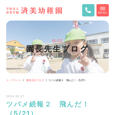
MENU
BLOG
園長先生ブログ
トップページ
園長先生ブログ
ツバメ続報２ 飛んだ！（5/21）
2024.05.21
ツバメ続報２ 飛んだ！
（5/21）