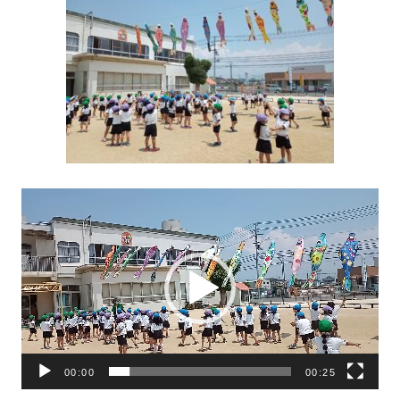
動
画
プ
レ
ー
ヤ
ー
00:00
00:25