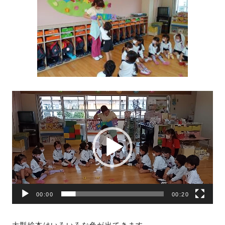
動
画
プ
レ
ー
ヤ
ー
00:00
00:20
大型絵本はいろいろな色が出てきます。