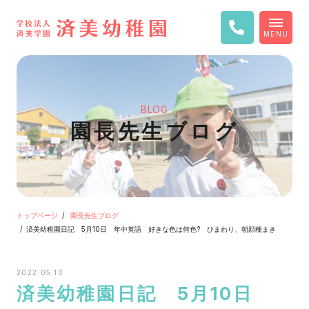
MENU
BLOG
園長先生ブログ
トップページ
園長先生ブログ
済美幼稚園日記 5月10日 年中英語 好きな色は何色? ひまわり、朝顔種まき
2022.05.10
済美幼稚園日記 5月10日