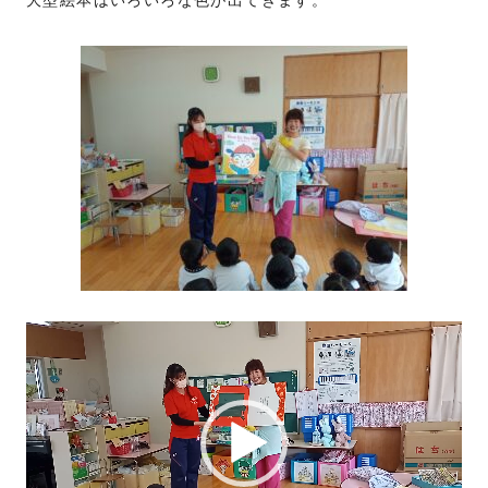
動
画
プ
レ
ー
ヤ