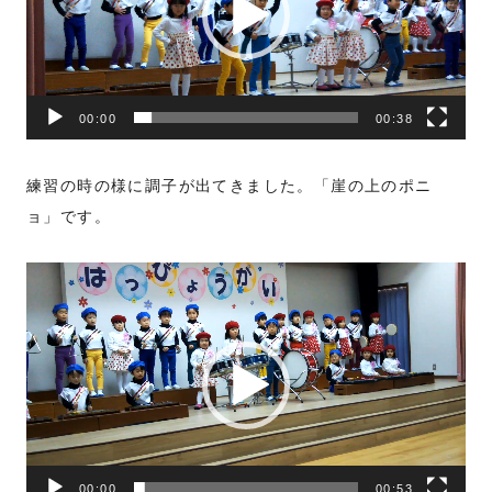
ー
ヤ
ー
00:00
00:38
練習の時の様に調子が出てきました。「崖の上のポニ
ョ」です。
動
画
プ
レ
ー
ヤ
ー
00:00
00:53