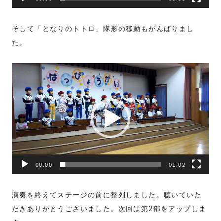
そして「となりのトトロ」隊形の移動もがんばりまし
た。
動
画
プ
レ
ー
ヤ
ー
00:00
01:02
演奏を終えてステージの前に整列しました。聴いていた
だきありがとうございました。次回は第2部をアップしま